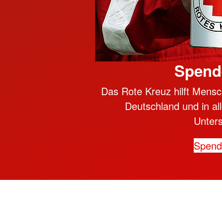
Spend
Das Rote Kreuz hilft Mensc
Deutschland und in all
Unter
Spen