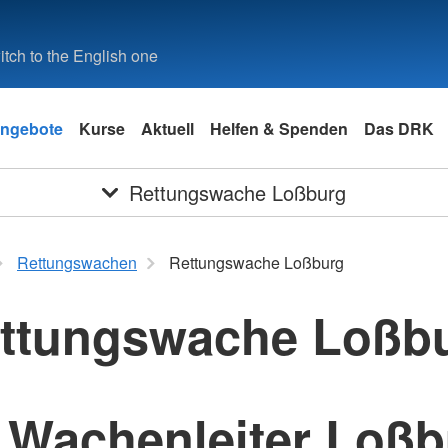
tch to the English one
ngebote
Kurse
Aktuell
Helfen & Spenden
Das DRK
Rettungswache Loßburg
Rettungswachen
Rettungswache Loßburg
ttungswache Loßb
 Wachenleiter Loß