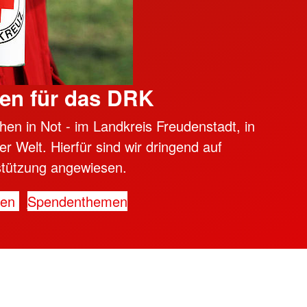
en für das DRK
hen in Not - im Landkreis Freudenstadt, in
er Welt. Hierfür sind wir dringend auf
stützung angewiesen.
den
Spendenthemen