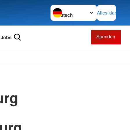
Sprache wechseln zu
Alles klar
Spenden
Jobs
urg
burg