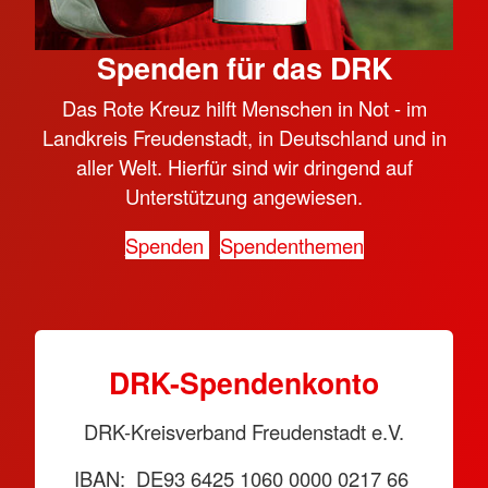
Spenden für das DRK
Das Rote Kreuz hilft Menschen in Not - im
Landkreis Freudenstadt, in Deutschland und in
aller Welt. Hierfür sind wir dringend auf
Unterstützung angewiesen.
Spenden
Spendenthemen
DRK-Spendenkonto
DRK-Kreisverband Freudenstadt e.V.
IBAN: DE93 6425 1060 0000 0217 66