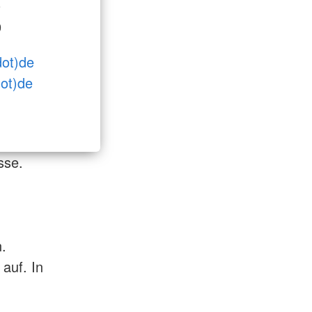
0
9
dot)de
dot)de
sse.
.
 auf. In