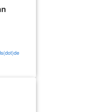
nn
ds(dot)de