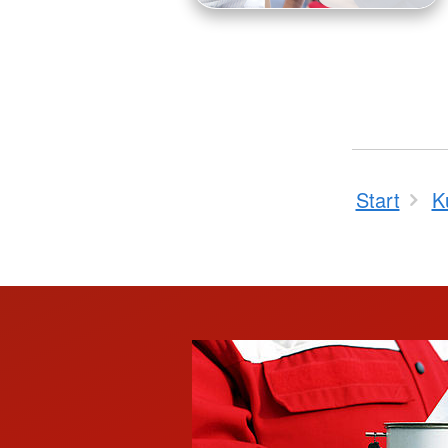
Start
K