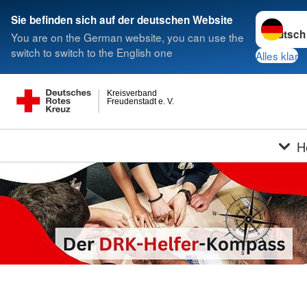
Sprache w
Sie befinden sich auf der deutschen Website
You are on the German website, you can use the
switch to switch to the English one
Alles klar
Kreisverband
Freudenstadt e. V.
H