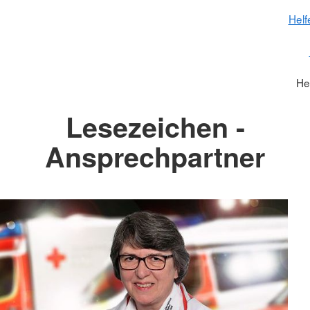
Hel
He
Lesezeichen -
Ansprechpartner