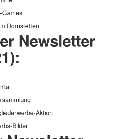
r-Games
in Dornstetten
er Newsletter
1):
rtal
ersammlung
gliederwerbe-Aktion
bs-Bilder