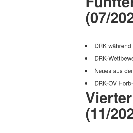
Fünfte
(07/202
DRK während 
DRK-Wettbew
Neues aus de
DRK-OV Horb-
Vierte
(11/202