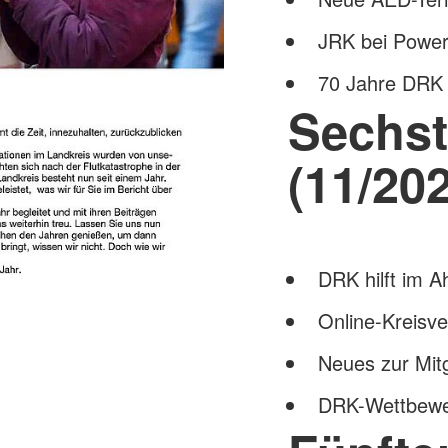
JRK bei Powe
70 Jahre DRK 
Sechst
(11/202
DRK hilft im Ah
Online-Kreisv
Neues zur Mit
DRK-Wettbewer