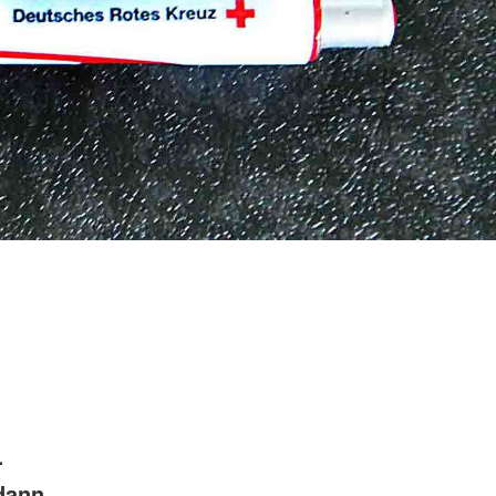
-
 dann