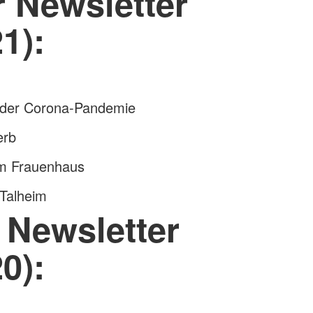
r Newsletter
1):
der Corona-Pandemie
erb
m Frauenhaus
Talheim
r Newsletter
0):