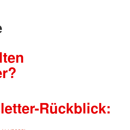
e
lten
er?
etter-Rückblick: