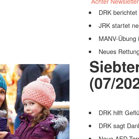
Achter Newsletter
DRK berichtet
JRK startet n
MANV-Übung i
Neues Rettun
Siebte
(07/202
DRK hilft Gefl
DRK sagt Dank
Neue AED-Ter