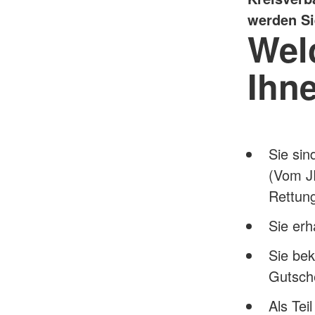
werden Si
Welc
Ihn
Sie sin
(Vom JR
Rettung
Sie erh
Sie bek
Gutsch
Als Tei