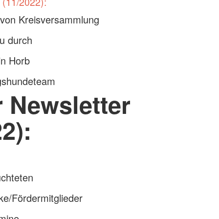
 (11/2022):
 von Kreisversammlung
eu durch
n Horb
gshundeteam
r Newsletter
2):
üchteten
e/Fördermitglieder
mine