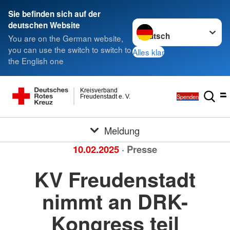
Sie befinden sich auf der
Sprache wechseln zu
deutschen Website
You are on the German website,
you can use the switch to switch to
Alles klar
the English one
Kreisverband
Spenden
Freudenstadt e. V.
Meldung
10.02.2025
· Presse
KV Freudenstadt
nimmt an DRK-
Kongress teil