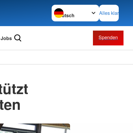
Sprache wechseln zu
Alles klar
Spenden
Jobs
tützt
ten