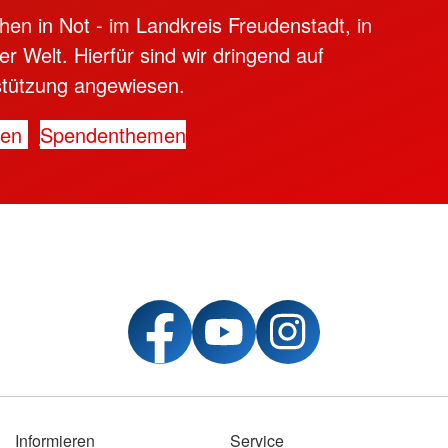
hen in Not - im Landkreis Freudenstadt, in
er Welt. Hierfür sind wir dringend auf
stützung angewiesen.
den
Spendenthemen
Informieren
Service