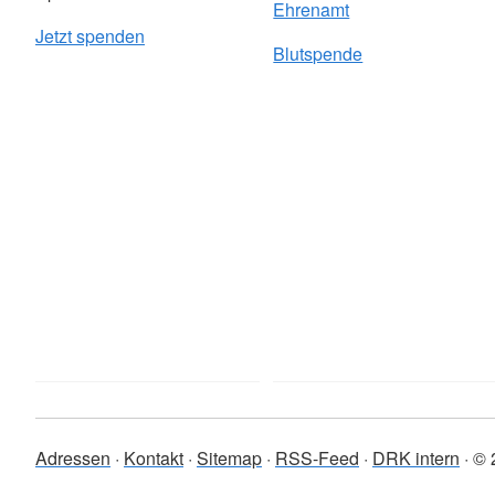
Ehrenamt
Jetzt spenden
Blutspende
Adressen
Kontakt
Sitemap
RSS-Feed
DRK intern
© 