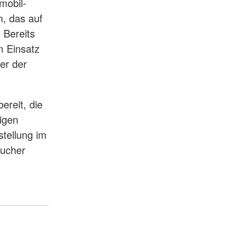
mobil-
n, das auf
 Bereits
m Einsatz
er der
ereit, die
igen
stellung im
ucher