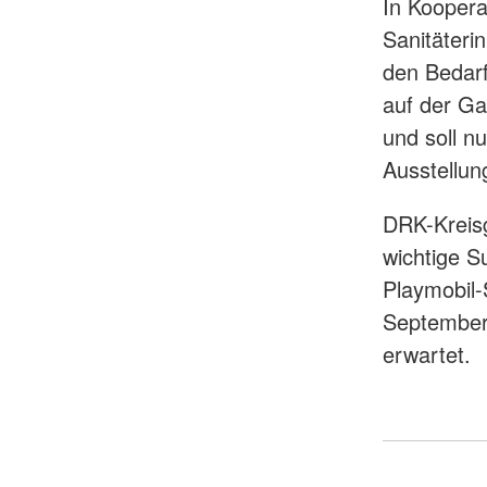
In Koopera
Sanitäteri
den Bedarf
auf der Ga
und soll n
Ausstellun
DRK-Kreisg
wichtige S
Playmobil-
September
erwartet.