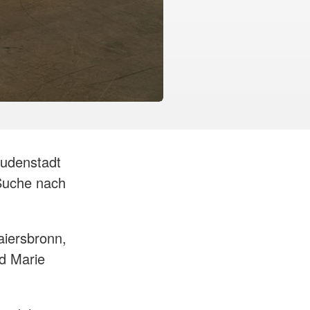
eudenstadt
 Suche nach
Baiersbronn,
d Marie