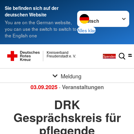
Sie befinden sich auf der
Sprache wechseln zu
deutschen Website
You are on the German website,
you can use the switch to switch to
Alles klar
the English one
Kreisverband
Spenden
Freudenstadt e. V.
Meldung
03.09.2025
· Veranstaltungen
DRK
Gesprächskreis für
pflegende