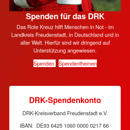
Spenden für das DRK
Das Rote Kreuz hilft Menschen in Not - im
Landkreis Freudenstadt, in Deutschland und in
aller Welt. Hierfür sind wir dringend auf
Unterstützung angewiesen.
Spenden
Spendenthemen
DRK-Spendenkonto
DRK-Kreisverband Freudenstadt e.V.
IBAN: DE93 6425 1060 0000 0217 66