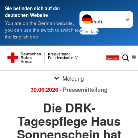
Sie befinden sich auf der
Sprache wechseln zu
deutschen Website
You are on the German website,
you can use the switch to switch to
Alles klar
the English one
Kreisverband
Spenden
Freudenstadt e. V.
Meldung
30.06.2026
· Pressemitteilung
Die DRK-
Tagespflege Haus
Sonnenschein hat