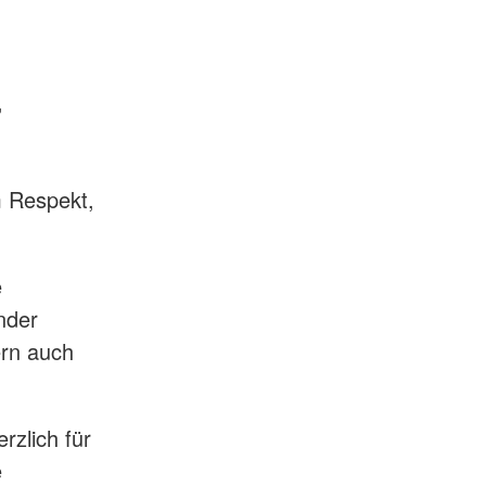
,
m Respekt,
e
ander
ern auch
rzlich für
e