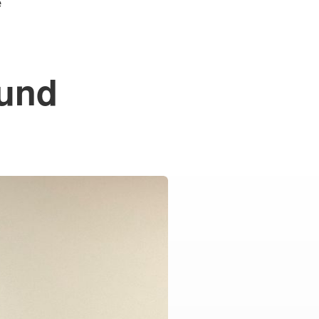
e
 und