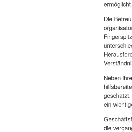
ermöglicht
Die Betreu
organisato
Fingerspit
unterschie
Herausford
Verständni
Neben ihre
hilfsbereit
geschätzt. 
ein wichti
Geschäftsf
die vergan