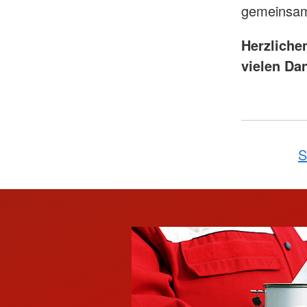
gemeinsam
Herzliche
vielen Da
S