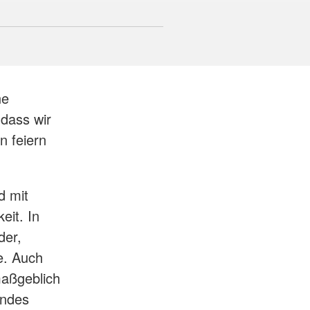
ne
 dass wir
n feiern
d mit
eit. In
der,
e. Auch
maßgeblich
andes