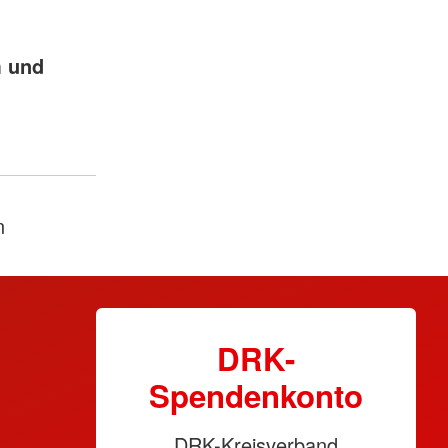
m und
n
DRK-
Spendenkonto
DRK-Kreisverband