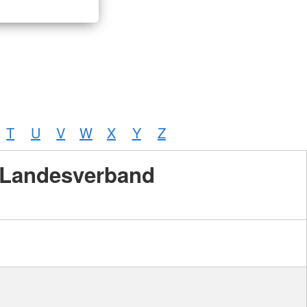
T
U
V
W
X
Y
Z
Landesverband