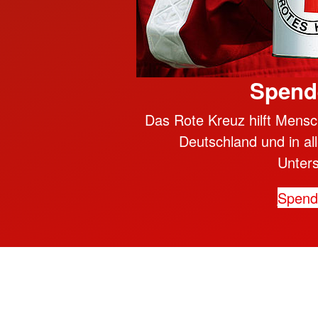
Spend
Das Rote Kreuz hilft Mensc
Deutschland und in all
Unter
Spen