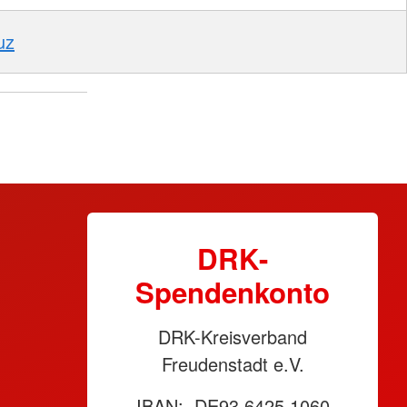
uz
DRK-
Spendenkonto
DRK-Kreisverband
Freudenstadt e.V.
IBAN: DE93 6425 1060