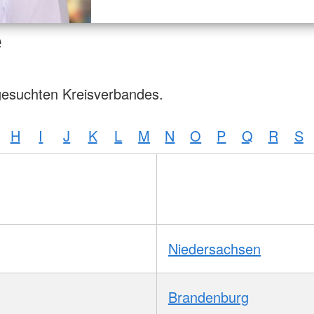
e
gesuchten Kreisverbandes.
H
I
J
K
L
M
N
O
P
Q
R
S
Niedersachsen
Brandenburg