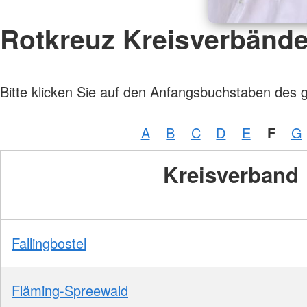
Rotkreuz Kreisverbänd
Bitte klicken Sie auf den Anfangsbuchstaben des 
A
B
C
D
E
F
G
Kreisverband
Fallingbostel
Fläming-Spreewald