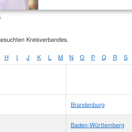
e
gesuchten Kreisverbandes.
H
I
J
K
L
M
N
O
P
Q
R
S
Brandenburg
Baden-Württemberg