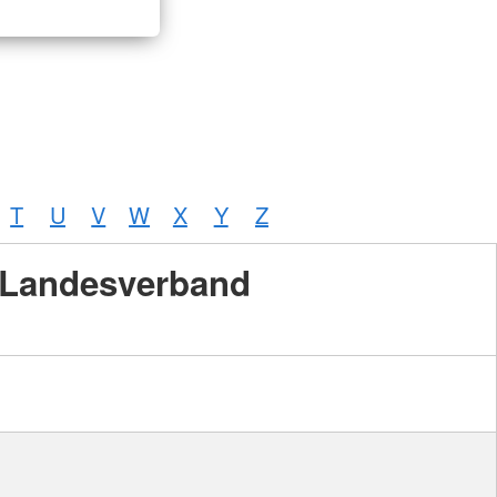
T
U
V
W
X
Y
Z
Landesverband