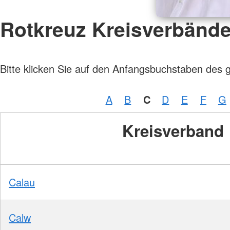
Rotkreuz Kreisverbänd
Bitte klicken Sie auf den Anfangsbuchstaben des 
A
B
C
D
E
F
G
Kreisverband
Calau
Calw