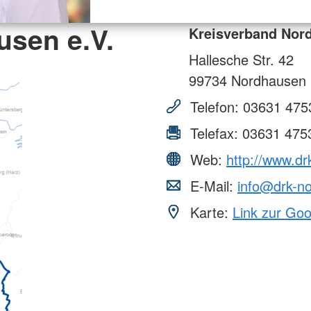
usen e.V.
Kreisverband Nord
Hallesche Str. 42
99734
Nordhausen
Telefon:
03631 475
Telefax:
03631 475
Web:
http://www.d
E-Mail:
info@drk-n
Karte:
Link zur Go