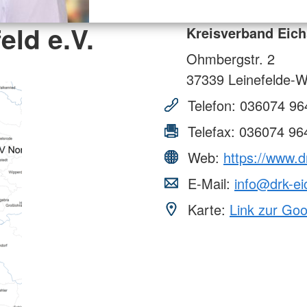
eld e.V.
Kreisverband Eichs
Ohmbergstr. 2
37339
Leinefelde-W
Telefon:
036074 96
Telefax:
036074 96
Web:
https://www.d
E-Mail:
info@drk-ei
Karte:
Link zur Go