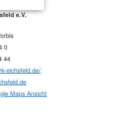
feld e.V.
orbis
4 0
4 44
rk-eichsfeld.de/
chsfeld.de
ogle Maps Ansicht