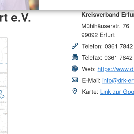
t e.V.
Kreisverband Erfur
Mühlhäuserstr. 76
99092
Erfurt
Telefon:
0361 7842
Telefax:
0361 7842
Web:
https://www.dr
E-Mail:
info@drk-er
Karte:
Link zur Go