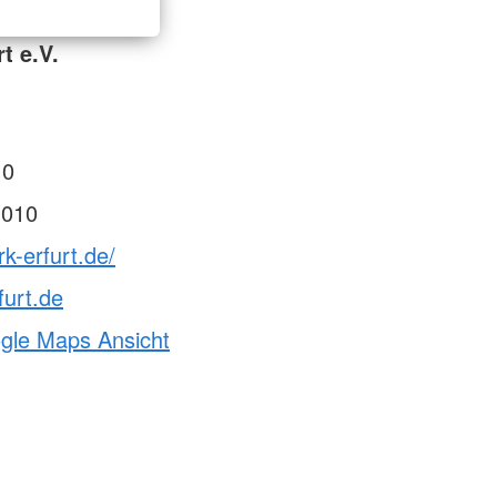
t e.V.
 0
 010
k-erfurt.de/
furt.de
ogle Maps Ansicht