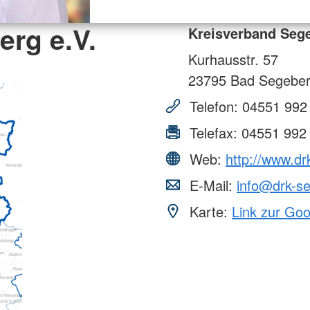
rg e.V.
Kreisverband Sege
Kurhausstr. 57
23795
Bad Segebe
Telefon:
04551 992
Telefax:
04551 992
Web:
http://www.dr
E-Mail:
info@drk-s
Karte:
Link zur Go