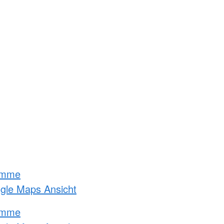
amme
ogle Maps Ansicht
amme