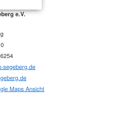
berg e.V.
rg
 0
 6254
k-segeberg.de
egeberg.de
ogle Maps Ansicht