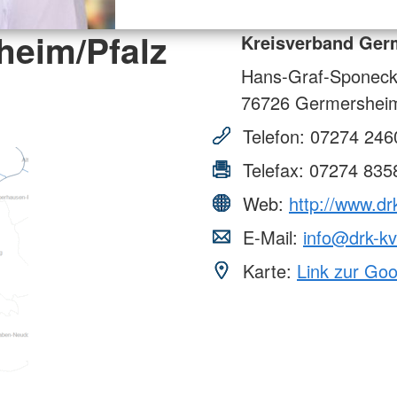
heim/Pfalz
Kreisverband Germ
Hans-Graf-Sponeck-
76726
Germershei
Telefon:
07274 246
Telefax:
07274 835
Web:
http://www.d
E-Mail:
info@drk-k
Karte:
Link zur Go