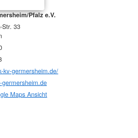
ersheim/Pfalz e.V.
Str. 33
m
0
8
rk-kv-germersheim.de/
v-germersheim.de
ogle Maps Ansicht